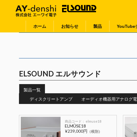
ホーム
お知らせ
製品
YouTub
ELSOUND エルサウンド
製品一覧
ディスクリートアンプ
オーディオ機器用アナログ電
商品コード： elmuse18
ELMÛSE18
¥239,000円
（税別）