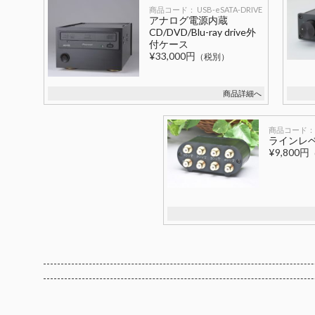
商品コード： USB-eSATA-DRIVE
アナログ電源内蔵
CD/DVD/Blu-ray drive外
付ケース
¥33,000円
（税別）
商品詳細へ
商品コード： 
ラインレ
¥9,800円