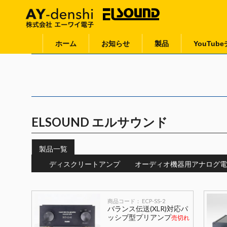
ホーム
お知らせ
製品
YouTub
ELSOUND エルサウンド
製品一覧
ディスクリートアンプ
オーディオ機器用アナログ電
商品コード： ECP-SS-2
バランス伝送(XLR)対応パ
ッシブ型プリアンプ
売切れ