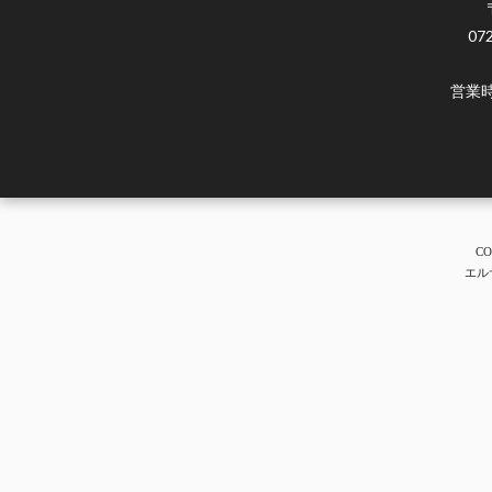
07
営業時
CO
エル