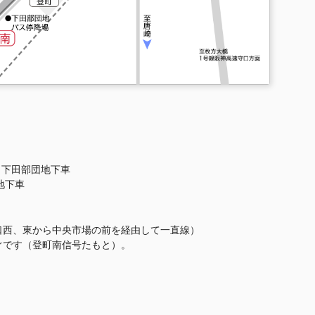
B 下田部団地下車
団地下車
口西、東から中央市場の前を経由して一直線）
ぐです（登町南信号たもと）。