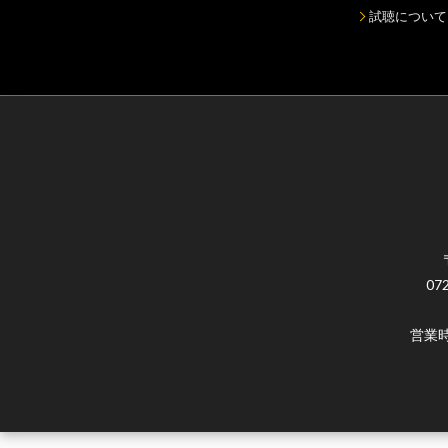
試聴について
07
営業時