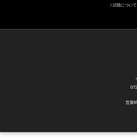
試聴について
07
営業時